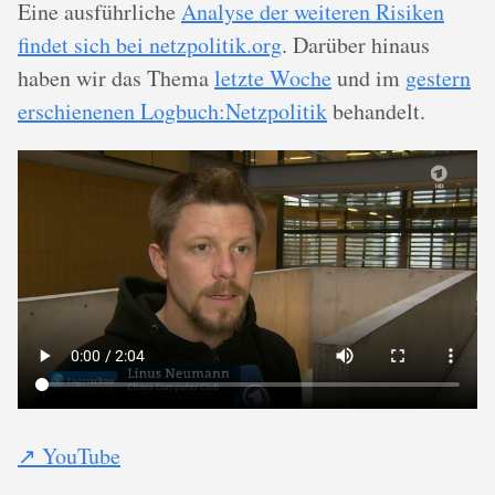
Eine ausführliche
Analyse der weiteren Risiken
findet sich bei netzpolitik.org
. Darüber hinaus
haben wir das Thema
letzte Woche
und im
gestern
erschienenen Logbuch:Netzpolitik
behandelt.
↗ YouTube