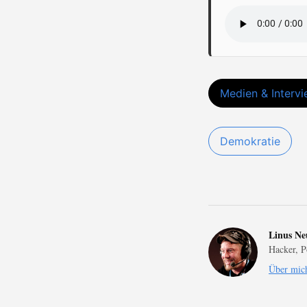
Medien & Interv
Demokratie
Linus N
Hacker, P
Über mic