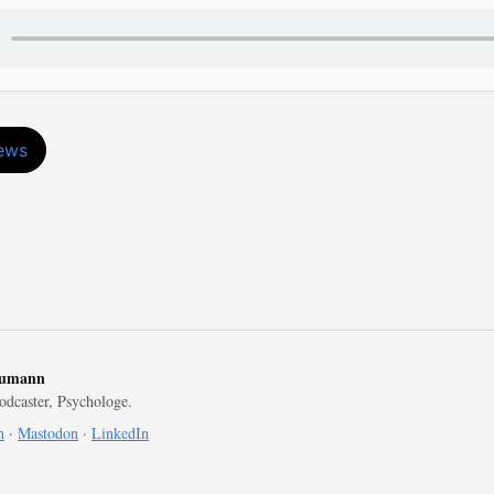
iews
eumann
odcaster, Psychologe.
h
·
Mastodon
·
LinkedIn